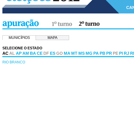
CA
MUNICÍPIOS
MAPA
SELECIONE O ESTADO
AC
AL
AP
AM
BA
CE
DF
ES
GO
MA
MT
MS
MG
PA
PB
PR
PE
PI
RJ
R
RIO BRANCO