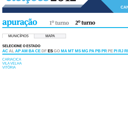
CA
MUNICÍPIOS
MAPA
SELECIONE O ESTADO
AC
AL
AP
AM
BA
CE
DF
ES
GO
MA
MT
MS
MG
PA
PB
PR
PE
PI
RJ
R
CARIACICA
VILA VELHA
VITÓRIA