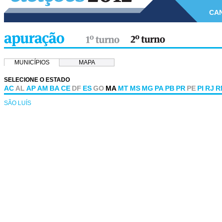
CA
MUNICÍPIOS
MAPA
SELECIONE O ESTADO
AC
AL
AP
AM
BA
CE
DF
ES
GO
MA
MT
MS
MG
PA
PB
PR
PE
PI
RJ
R
SÃO LUÍS