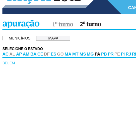
CA
MUNICÍPIOS
MAPA
SELECIONE O ESTADO
AC
AL
AP
AM
BA
CE
DF
ES
GO
MA
MT
MS
MG
PA
PB
PR
PE
PI
RJ
R
BELÉM